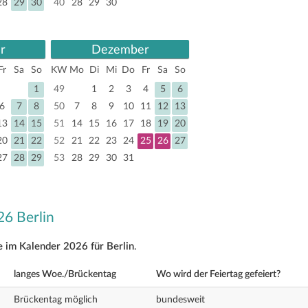
28
29
30
40
28
29
30
r
Dezember
Fr
Sa
So
KW
Mo
Di
Mi
Do
Fr
Sa
So
1
49
1
2
3
4
5
6
6
7
8
50
7
8
9
10
11
12
13
13
14
15
51
14
15
16
17
18
19
20
20
21
22
52
21
22
23
24
25
26
27
27
28
29
53
28
29
30
31
26 Berlin
e im Kalender 2026 für Berlin
.
langes Woe./Brückentag
Wo wird der Feiertag gefeiert?
Brückentag möglich
bundesweit