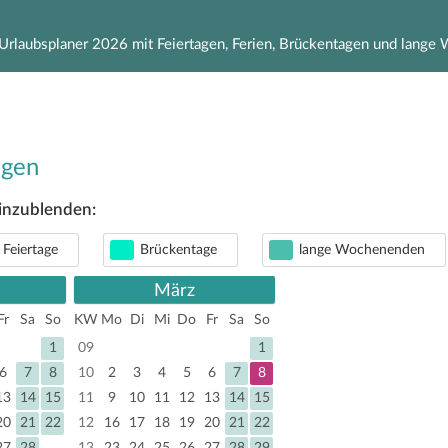
Urlaubsplaner 2026 mit Feiertagen, Ferien, Brückentagen und lang
agen
einzublenden:
 Feiertage
Brückentage
lange Wochenenden
März
Fr
Sa
So
KW
Mo
Di
Mi
Do
Fr
Sa
So
1
09
1
6
7
8
10
2
3
4
5
6
7
8
13
14
15
11
9
10
11
12
13
14
15
20
21
22
12
16
17
18
19
20
21
22