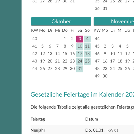
31
27
28
29
30
31
35
24
25
26
27
36
31
Oktober
Novembe
KW
Mo
Di
Mi
Do
Fr
Sa
So
KW
Mo
Di
Mi
Do
40
1
2
3
4
44
41
5
6
7
8
9
10
11
45
2
3
4
5
42
12
13
14
15
16
17
18
46
9
10
11
12
43
19
20
21
22
23
24
25
47
16
17
18
19
44
26
27
28
29
30
31
48
23
24
25
26
49
30
Gesetzliche Feiertage im Kalender 20
Die folgende Tabelle zeigt alle gesetzlichen
Feiertag
Feiertag
Datum
Neujahr
Do. 01.01.
KW 01