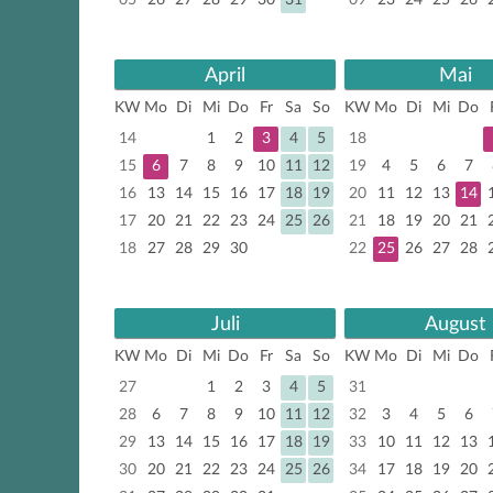
05
26
27
28
29
30
31
09
23
24
25
26
April
Mai
KW
Mo
Di
Mi
Do
Fr
Sa
So
KW
Mo
Di
Mi
Do
14
1
2
3
4
5
18
15
6
7
8
9
10
11
12
19
4
5
6
7
16
13
14
15
16
17
18
19
20
11
12
13
14
17
20
21
22
23
24
25
26
21
18
19
20
21
18
27
28
29
30
22
25
26
27
28
Juli
August
KW
Mo
Di
Mi
Do
Fr
Sa
So
KW
Mo
Di
Mi
Do
27
1
2
3
4
5
31
28
6
7
8
9
10
11
12
32
3
4
5
6
29
13
14
15
16
17
18
19
33
10
11
12
13
30
20
21
22
23
24
25
26
34
17
18
19
20