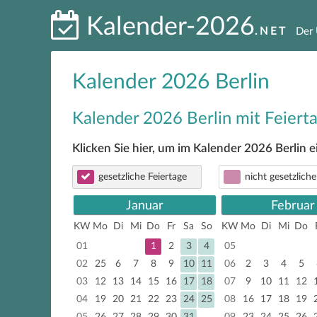
Kalender-2026
.NET
Der 
Kalender 2026 Berlin
Kalender 2026 Berlin mit Feiert
Klicken Sie hier, um im Kalender 2026 Berlin 
gesetzliche Feiertage
nicht gesetzliche
Januar
Februar
KW
Mo
Di
Mi
Do
Fr
Sa
So
KW
Mo
Di
Mi
Do
01
1
2
3
4
05
02
25
6
7
8
9
10
11
06
2
3
4
5
03
12
13
14
15
16
17
18
07
9
10
11
12
04
19
20
21
22
23
24
25
08
16
17
18
19