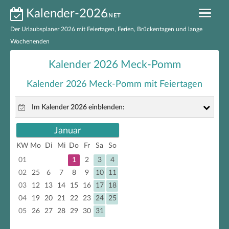
Kalender-2026
.NET
Der Urlaubsplaner 2026 mit Feiertagen, Ferien, Brückentagen und lange
Wochenenden
Kalender 2026 nach Bundesländern
Kalender 2026 Meck-Pomm
Ferien 2026 nach Bundesländern
Kalender 2026 Meck-Pomm mit Feiertagen
Feiertage 2026 nach Bundesländern
Im Kalender 2026 einblenden:
Feiertage 2026 Deutschland
Januar
gesetzliche Feiertage
Brückentage 2026
KW
Mo
Di
Mi
Do
Fr
Sa
So
nicht gesetzliche Feiertage
01
1
2
3
4
Kalender 2026 zum Ausdrucken
Brückentage
02
25
6
7
8
9
10
11
03
12
13
14
15
16
17
18
EXCEL-Kalender 2026
lange Wochenenden
04
19
20
21
22
23
24
25
05
26
27
28
29
30
31