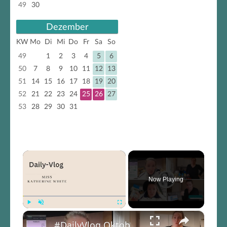
49
30
Dezember
KW
Mo
Di
Mi
Do
Fr
Sa
So
49
1
2
3
4
5
6
50
7
8
9
10
11
12
13
51
14
15
16
17
18
19
20
52
21
22
23
24
25
26
27
53
28
29
30
31
×
Now Playing
×
Play
Unmute
Fullscreen
#DailyVlog Oktober 2024 | XL Vorratskammer Food Haul | Arbeit an neuen Projekten.